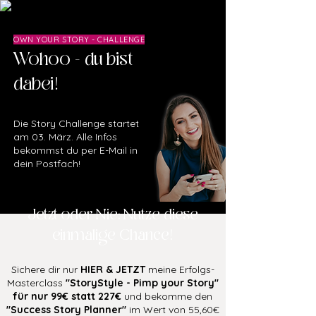
OWN YOUR STORY - CHALLENGE
Wohoo - du bist
dabei!
Die Story Challenge startet
am 03. März. Alle Infos
bekommst du per E-Mail in
dein Postfach!
Jetzt oder Nie: Nutze diese
einmalige Chance!
Sichere dir nur
HIER & JETZT
meine Erfolgs-
Masterclass
"StoryStyle - Pimp your Story"
für nur 99€ statt 227€
und bekomme den
"Success Story Planner"
im Wert von 55,60€