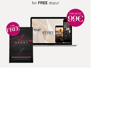
for
FREE
dazu!
Die Erfolgs-Masterclass "StoryStyle - Pimp
your Story"
NUR JETZT für nur 99€ statt
227€
und meinen "Success Story Planner"
im
Wert von 55,60€ for FREE
dazu!
>> Gesamtwert von über 282€ <<
Nur jetzt für nur 99€ sichern!